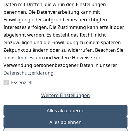
Daten mit Dritten, die wir in den Einstellungen
benennen. Die Datenverarbeitung kann mit
Einwilligung oder aufgrund eines berechtigten
Interesses erfolgen. Die Zustimmung kann erteilt oder
Rechtliches
Services
Zahlungsm
Versanddie
abgelehnt werden. Es besteht das Recht, nicht
öglichkeite
nstleister
AGB
Kontakt
n
einzuwilligen und die Einwilligung zu einem späteren
Österreichis
Impressum
Registrieren
Zeitpunkt zu ändern oder zu widerrufen. Beachten Sie
Vorkasse
Post
Datenschutze
Katalog
unser
Impressum
und weitere Hinweise zur
PayPal
rklärung
Verwendung personenbezogener Daten in unserer
Visa
Barrierefreihe
Datenschutzerklärung
.
Mastercard
itserklärung
Essenziell
Widerrufsrec
ht
Weitere Einstellungen
Alles akzeptieren
Alles ablehnen