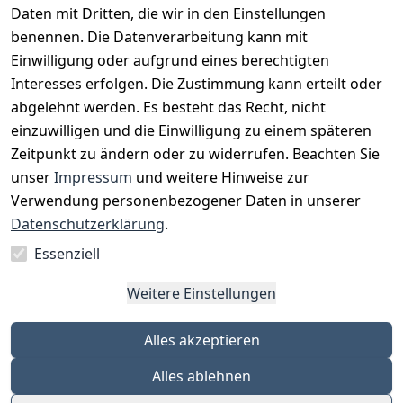
Daten mit Dritten, die wir in den Einstellungen
benennen. Die Datenverarbeitung kann mit
Einwilligung oder aufgrund eines berechtigten
Interesses erfolgen. Die Zustimmung kann erteilt oder
Rechtliches
Services
Zahlungsm
Versanddie
abgelehnt werden. Es besteht das Recht, nicht
öglichkeite
nstleister
AGB
Kontakt
n
einzuwilligen und die Einwilligung zu einem späteren
Österreichis
Impressum
Registrieren
Zeitpunkt zu ändern oder zu widerrufen. Beachten Sie
Vorkasse
Post
Datenschutze
Katalog
unser
Impressum
und weitere Hinweise zur
PayPal
rklärung
Verwendung personenbezogener Daten in unserer
Visa
Barrierefreihe
Datenschutzerklärung
.
Mastercard
itserklärung
Essenziell
Widerrufsrec
ht
Weitere Einstellungen
Alles akzeptieren
Alles ablehnen