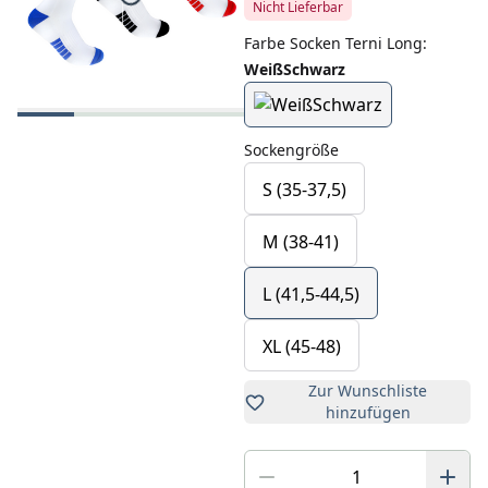
Nicht Lieferbar
Farbe Socken Terni Long
:
WeißSchwarz
Sockengröße
S (35-37,5)
M (38-41)
L (41,5-44,5)
XL (45-48)
Zur Wunschliste
hinzufügen