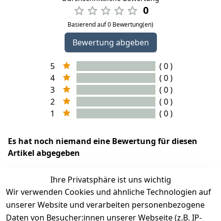
0
Basierend auf 0 Bewertung(en)
Bewertung abgeben
5
( 0 )
4
( 0 )
3
( 0 )
2
( 0 )
1
( 0 )
Es hat noch niemand eine Bewertung für diesen
Artikel abgegeben
Ihre Privatsphäre ist uns wichtig
Wir verwenden Cookies und ähnliche Technologien auf
EU-Verantwortliche Person - klicken Sie für Details
unserer Website und verarbeiten personenbezogene
Daten von Besucher:innen unserer Webseite (z.B. IP-