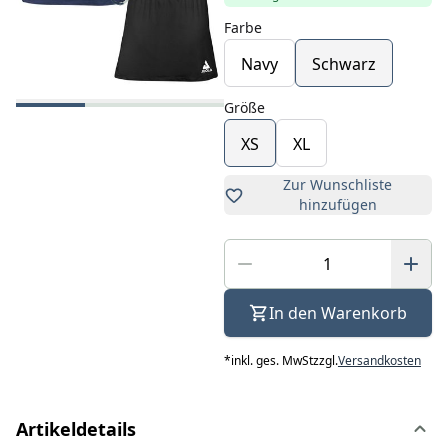
Farbe
Navy
Schwarz
Größe
XS
XL
Zur Wunschliste
hinzufügen
In den Warenkorb
*
inkl. ges. MwSt
zzgl.
Versandkosten
Artikeldetails