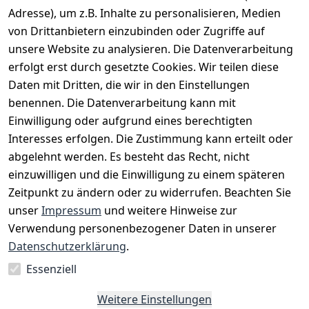
Adresse), um z.B. Inhalte zu personalisieren, Medien
von Drittanbietern einzubinden oder Zugriffe auf
unsere Website zu analysieren. Die Datenverarbeitung
erfolgt erst durch gesetzte Cookies. Wir teilen diese
Daten mit Dritten, die wir in den Einstellungen
benennen. Die Datenverarbeitung kann mit
Einwilligung oder aufgrund eines berechtigten
Interesses erfolgen. Die Zustimmung kann erteilt oder
Rechtliches
Services
Zahlungsm
Versanddie
abgelehnt werden. Es besteht das Recht, nicht
öglichkeite
nstleister
AGB
Kontakt
n
einzuwilligen und die Einwilligung zu einem späteren
Österreichis
Impressum
Registrieren
Zeitpunkt zu ändern oder zu widerrufen. Beachten Sie
Vorkasse
Post
Datenschutze
Katalog
unser
Impressum
und weitere Hinweise zur
PayPal
rklärung
Verwendung personenbezogener Daten in unserer
Visa
Barrierefreihe
Datenschutzerklärung
.
Mastercard
itserklärung
Essenziell
Widerrufsrec
ht
Weitere Einstellungen