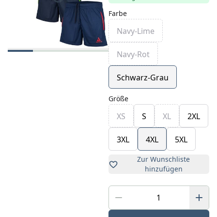
Farbe
Navy-Lime
Navy-Rot
Schwarz-Grau
Größe
XS
S
XL
2XL
3XL
4XL
5XL
Zur Wunschliste
hinzufügen