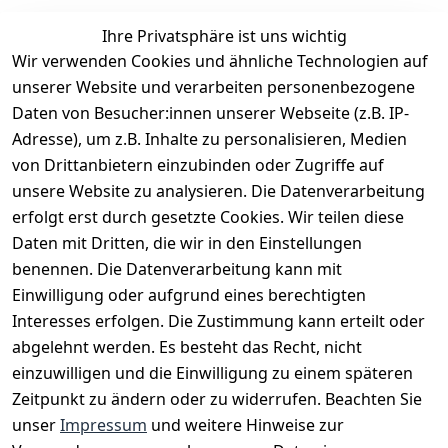
Ihre Privatsphäre ist uns wichtig
Wir verwenden Cookies und ähnliche Technologien auf
EU-Verantwortliche Person - klicken Sie für Details
unserer Website und verarbeiten personenbezogene
Daten von Besucher:innen unserer Webseite (z.B. IP-
Adresse), um z.B. Inhalte zu personalisieren, Medien
von Drittanbietern einzubinden oder Zugriffe auf
unsere Website zu analysieren. Die Datenverarbeitung
erfolgt erst durch gesetzte Cookies. Wir teilen diese
Daten mit Dritten, die wir in den Einstellungen
benennen. Die Datenverarbeitung kann mit
Einwilligung oder aufgrund eines berechtigten
Interesses erfolgen. Die Zustimmung kann erteilt oder
Rechtliches
Services
Zahlungsm
Versanddie
abgelehnt werden. Es besteht das Recht, nicht
öglichkeite
nstleister
AGB
Kontakt
n
einzuwilligen und die Einwilligung zu einem späteren
Österreichis
Impressum
Registrieren
Zeitpunkt zu ändern oder zu widerrufen. Beachten Sie
Vorkasse
Post
Datenschutze
Katalog
unser
Impressum
und weitere Hinweise zur
PayPal
rklärung