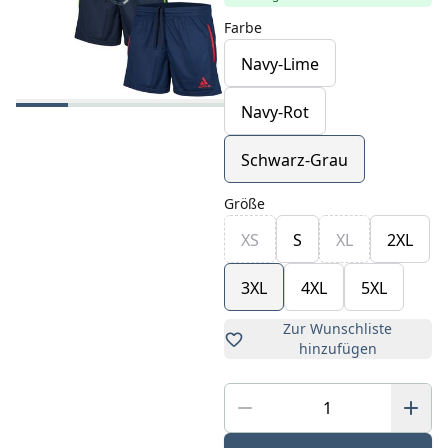
Farbe
Navy-Lime
Navy-Rot
Schwarz-Grau
Größe
XS
S
XL
2XL
3XL
4XL
5XL
Zur Wunschliste
hinzufügen