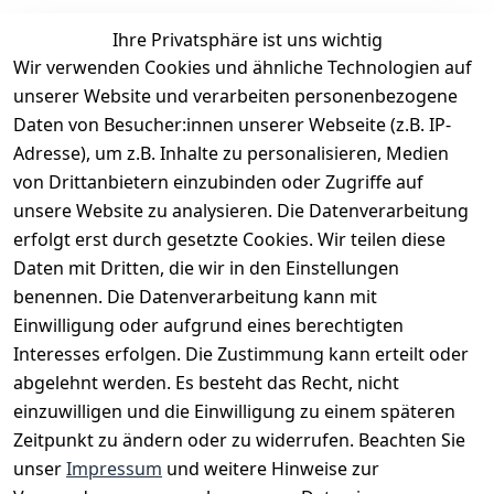
Ihre Privatsphäre ist uns wichtig
Wir verwenden Cookies und ähnliche Technologien auf
EU-Verantwortliche Person - klicken Sie für Details
unserer Website und verarbeiten personenbezogene
Daten von Besucher:innen unserer Webseite (z.B. IP-
Adresse), um z.B. Inhalte zu personalisieren, Medien
von Drittanbietern einzubinden oder Zugriffe auf
unsere Website zu analysieren. Die Datenverarbeitung
erfolgt erst durch gesetzte Cookies. Wir teilen diese
Daten mit Dritten, die wir in den Einstellungen
benennen. Die Datenverarbeitung kann mit
Einwilligung oder aufgrund eines berechtigten
Interesses erfolgen. Die Zustimmung kann erteilt oder
Rechtliches
Services
Zahlungsm
Versanddie
abgelehnt werden. Es besteht das Recht, nicht
öglichkeite
nstleister
AGB
Kontakt
n
einzuwilligen und die Einwilligung zu einem späteren
Österreichis
Impressum
Registrieren
Zeitpunkt zu ändern oder zu widerrufen. Beachten Sie
Vorkasse
Post
Datenschutze
Katalog
unser
Impressum
und weitere Hinweise zur
PayPal
rklärung