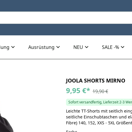
dung
Ausrüstung
NEU
SALE -%
JOOLA SHORTS MIRNO
9,95 €
*
19,90 €
Sofort versandfertig, Lieferzeit 2-3 We
Leichte TT-Shorts mit seitlich 
seitliche Einschubtaschen und el
Fibre) 140, 152, XXS - 5XL Größen
Farbe