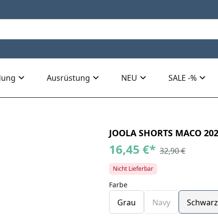
dung
Ausrüstung
NEU
SALE -%
JOOLA SHORTS MACO 20
16,45 €
*
32,90 €
Nicht Lieferbar
Farbe
Grau
Navy
Schwarz