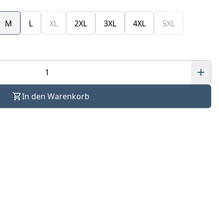
M
L
XL
2XL
3XL
4XL
5XL
In den Warenkorb