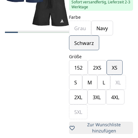
Sofort versandfertig, Lieferzeit 2-3
Werktage
Farbe
Grau
Navy
Schwarz
Größe
152
2XS
XS
S
M
L
XL
2XL
3XL
4XL
5XL
Zur Wunschliste
hinzufügen