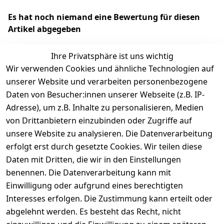
Es hat noch niemand eine Bewertung für diesen
Artikel abgegeben
Ihre Privatsphäre ist uns wichtig
Wir verwenden Cookies und ähnliche Technologien auf
EU-Verantwortliche Person - klicken Sie für Details
unserer Website und verarbeiten personenbezogene
Daten von Besucher:innen unserer Webseite (z.B. IP-
Adresse), um z.B. Inhalte zu personalisieren, Medien
von Drittanbietern einzubinden oder Zugriffe auf
unsere Website zu analysieren. Die Datenverarbeitung
erfolgt erst durch gesetzte Cookies. Wir teilen diese
Daten mit Dritten, die wir in den Einstellungen
benennen. Die Datenverarbeitung kann mit
Einwilligung oder aufgrund eines berechtigten
Interesses erfolgen. Die Zustimmung kann erteilt oder
Rechtliches
Services
Zahlungsm
Versanddie
abgelehnt werden. Es besteht das Recht, nicht
öglichkeite
nstleister
AGB
Kontakt
n