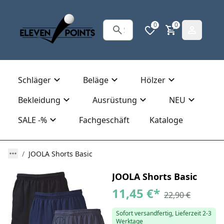
0
0
Schläger
Beläge
Hölzer
Bekleidung
Ausrüstung
NEU
SALE -%
Fachgeschäft
Kataloge
JOOLA Shorts Basic
JOOLA Shorts Basic
11,45 €
*
22,90 €
Sofort versandfertig, Lieferzeit 2-3
Werktage