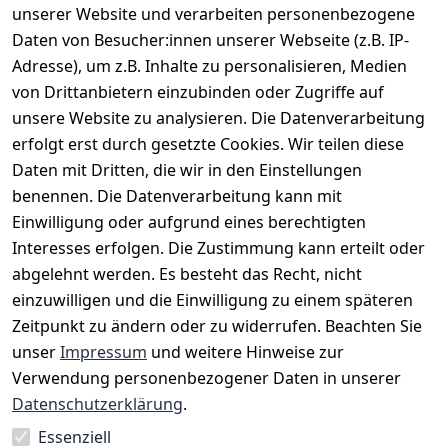
EU-Verantwortliche Person - klicken Sie für Details
unserer Website und verarbeiten personenbezogene
Daten von Besucher:innen unserer Webseite (z.B. IP-
Adresse), um z.B. Inhalte zu personalisieren, Medien
von Drittanbietern einzubinden oder Zugriffe auf
unsere Website zu analysieren. Die Datenverarbeitung
erfolgt erst durch gesetzte Cookies. Wir teilen diese
Daten mit Dritten, die wir in den Einstellungen
benennen. Die Datenverarbeitung kann mit
Einwilligung oder aufgrund eines berechtigten
Interesses erfolgen. Die Zustimmung kann erteilt oder
Rechtliches
Services
Zahlungsm
Versanddie
abgelehnt werden. Es besteht das Recht, nicht
öglichkeite
nstleister
AGB
Kontakt
n
einzuwilligen und die Einwilligung zu einem späteren
Österreichis
Impressum
Registrieren
Zeitpunkt zu ändern oder zu widerrufen. Beachten Sie
Vorkasse
Post
Datenschutze
Katalog
unser
Impressum
und weitere Hinweise zur
PayPal
rklärung
Verwendung personenbezogener Daten in unserer
Visa
Barrierefreihe
Datenschutzerklärung
.
Mastercard
itserklärung
Essenziell