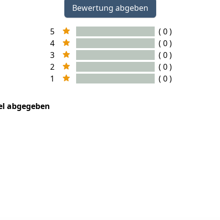
Bewertung abgeben
5
( 0 )
4
( 0 )
3
( 0 )
2
( 0 )
1
( 0 )
kel abgegeben