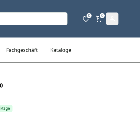
0
0
Fachgeschäft
Kataloge
0
rktage