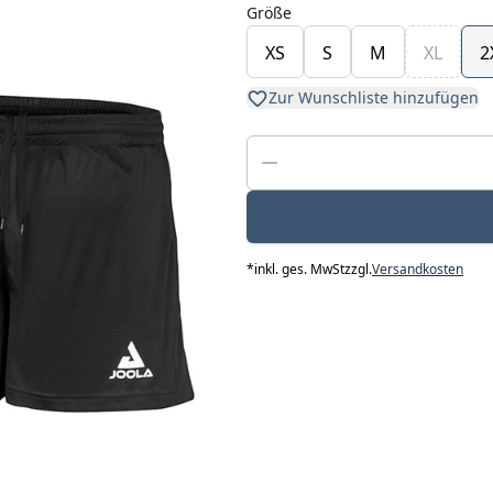
Größe
XS
S
M
XL
2
Zur Wunschliste hinzufügen
*
inkl. ges. MwSt
zzgl.
Versandkosten