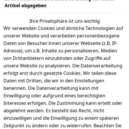
Artikel abgegeben
Ihre Privatsphäre ist uns wichtig
Wir verwenden Cookies und ähnliche Technologien auf
EU-Verantwortliche Person - klicken Sie für Details
unserer Website und verarbeiten personenbezogene
Daten von Besucher:innen unserer Webseite (z.B. IP-
Adresse), um z.B. Inhalte zu personalisieren, Medien
von Drittanbietern einzubinden oder Zugriffe auf
unsere Website zu analysieren. Die Datenverarbeitung
erfolgt erst durch gesetzte Cookies. Wir teilen diese
Daten mit Dritten, die wir in den Einstellungen
benennen. Die Datenverarbeitung kann mit
Einwilligung oder aufgrund eines berechtigten
Interesses erfolgen. Die Zustimmung kann erteilt oder
Rechtliches
Services
Zahlungsm
Versanddie
abgelehnt werden. Es besteht das Recht, nicht
öglichkeite
nstleister
AGB
Kontakt
n
einzuwilligen und die Einwilligung zu einem späteren
Österreichis
Impressum
Registrieren
Zeitpunkt zu ändern oder zu widerrufen. Beachten Sie
Vorkasse
Post