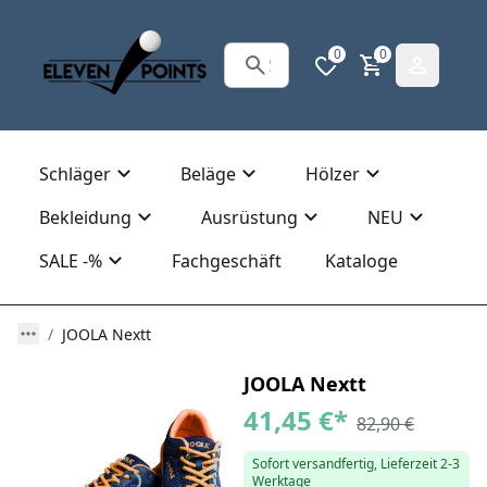
0
0
Schläger
Beläge
Hölzer
Bekleidung
Ausrüstung
NEU
SALE -%
Fachgeschäft
Kataloge
JOOLA Nextt
JOOLA Nextt
41,45 €
*
82,90 €
Sofort versandfertig, Lieferzeit 2-3
Werktage