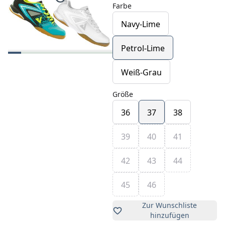
Farbe
Navy-Lime
Petrol-Lime
Weiß-Grau
Größe
36
37
38
39
40
41
42
43
44
45
46
Zur Wunschliste
hinzufügen