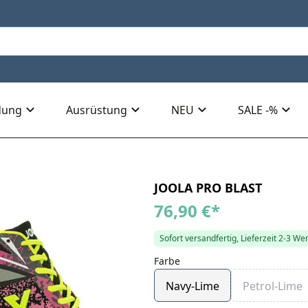
dung
Ausrüstung
NEU
SALE -%
JOOLA PRO BLAST
76,90 €
*
Sofort versandfertig, Lieferzeit 2-3 We
Farbe
Navy-Lime
Petrol-Lime