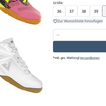
Größe
36
37
38
39
Zur Wunschliste hinzufügen
*
inkl. ges. MwSt
zzgl.
Versandkosten