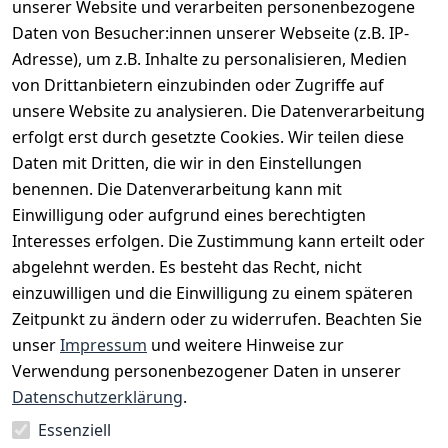
EU-Verantwortliche Person - klicken Sie für Details
unserer Website und verarbeiten personenbezogene
Daten von Besucher:innen unserer Webseite (z.B. IP-
Adresse), um z.B. Inhalte zu personalisieren, Medien
von Drittanbietern einzubinden oder Zugriffe auf
unsere Website zu analysieren. Die Datenverarbeitung
erfolgt erst durch gesetzte Cookies. Wir teilen diese
Daten mit Dritten, die wir in den Einstellungen
benennen. Die Datenverarbeitung kann mit
Einwilligung oder aufgrund eines berechtigten
Interesses erfolgen. Die Zustimmung kann erteilt oder
Rechtliches
Services
Zahlungsm
Versanddie
abgelehnt werden. Es besteht das Recht, nicht
öglichkeite
nstleister
AGB
Kontakt
n
einzuwilligen und die Einwilligung zu einem späteren
Österreichis
Impressum
Registrieren
Zeitpunkt zu ändern oder zu widerrufen. Beachten Sie
Vorkasse
Post
Datenschutze
Katalog
unser
Impressum
und weitere Hinweise zur
PayPal
rklärung
Verwendung personenbezogener Daten in unserer
Visa
Barrierefreihe
Datenschutzerklärung
.
Mastercard
itserklärung
Essenziell