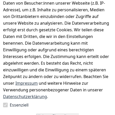
Daten von Besucher:innen unserer Webseite (z.B. IP-
Adresse), um z.B. Inhalte zu personalisieren, Medien
von Drittanbietern einzubinden oder Zugriffe auf
unsere Website zu analysieren. Die Datenverarbeitung
erfolgt erst durch gesetzte Cookies. Wir teilen diese
Daten mit Dritten, die wir in den Einstellungen
benennen. Die Datenverarbeitung kann mit
Einwilligung oder aufgrund eines berechtigten
Interesses erfolgen. Die Zustimmung kann erteilt oder
Rechtliches
Services
Zahlungsm
Versanddie
abgelehnt werden. Es besteht das Recht, nicht
öglichkeite
nstleister
AGB
Kontakt
n
einzuwilligen und die Einwilligung zu einem späteren
Österreichis
Impressum
Registrieren
Zeitpunkt zu ändern oder zu widerrufen. Beachten Sie
Vorkasse
Post
Datenschutze
Katalog
unser
Impressum
und weitere Hinweise zur
PayPal
rklärung
Verwendung personenbezogener Daten in unserer
Visa
Barrierefreihe
Datenschutzerklärung
.
Mastercard
itserklärung
Essenziell
Widerrufsrec