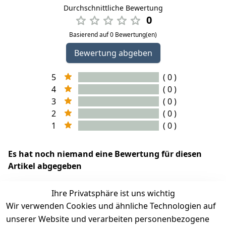
Durchschnittliche Bewertung
0
Basierend auf 0 Bewertung(en)
Bewertung abgeben
5
( 0 )
4
( 0 )
3
( 0 )
2
( 0 )
1
( 0 )
Es hat noch niemand eine Bewertung für diesen
Artikel abgegeben
Ihre Privatsphäre ist uns wichtig
Wir verwenden Cookies und ähnliche Technologien auf
EU-Verantwortliche Person - klicken Sie für Details
unserer Website und verarbeiten personenbezogene