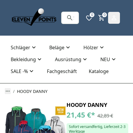
0
0
Schläger
Beläge
Hölzer
Bekleidung
Ausrüstung
NEU
SALE -%
Fachgeschäft
Kataloge
HOODY DANNY
HOODY DANNY
21,45 €
*
42,89 €
Sofort versandfertig, Lieferzeit 2-3
Werktage