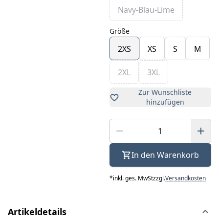
Navy-Blau-Lime
Größe
2XS
XS
S
M
2XL
3XL
Zur Wunschliste
hinzufügen
In den Warenkorb
*
inkl. ges. MwSt
zzgl.
Versandkosten
Artikeldetails