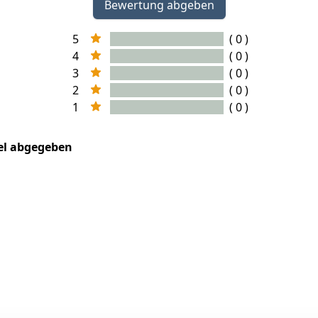
Bewertung abgeben
5
( 0 )
4
( 0 )
3
( 0 )
2
( 0 )
1
( 0 )
kel abgegeben