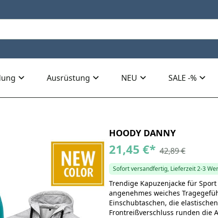
dung
Ausrüstung
NEU
SALE -%
HOODY DANNY
21,45 €
*
42,89 €
Sofort versandfertig, Lieferzeit 2-3 We
Trendige Kapuzenjacke für Sport 
angenehmes weiches Tragegefühl
Einschubtaschen, die elastisch
Frontreißverschluss runden die 