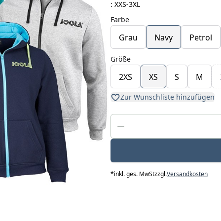
: XXS-3XL
Farbe
Grau
Navy
Petrol
Größe
2XS
XS
S
M
Zur Wunschliste hinzufügen
*
inkl. ges. MwSt
zzgl.
Versandkosten