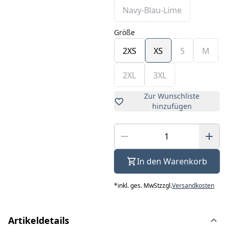
Navy-Blau-Lime
Größe
2XS
XS
S
M
2XL
3XL
Zur Wunschliste
hinzufügen
In den Warenkorb
*
inkl. ges. MwSt
zzgl.
Versandkosten
Artikeldetails