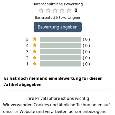
Durchschnittliche Bewertung
0
Basierend auf 0 Bewertung(en)
Bewertung abgeben
5
( 0 )
4
( 0 )
3
( 0 )
2
( 0 )
1
( 0 )
Es hat noch niemand eine Bewertung für diesen
Artikel abgegeben
Ihre Privatsphäre ist uns wichtig
Wir verwenden Cookies und ähnliche Technologien auf
EU-Verantwortliche Person - klicken Sie für Details
unserer Website und verarbeiten personenbezogene