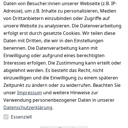
Daten von Besucher:innen unserer Webseite (z.B. IP-
Adresse), um z.B. Inhalte zu personalisieren, Medien
von Drittanbietern einzubinden oder Zugriffe auf
unsere Website zu analysieren. Die Datenverarbeitung
erfolgt erst durch gesetzte Cookies. Wir teilen diese
Daten mit Dritten, die wir in den Einstellungen
benennen. Die Datenverarbeitung kann mit
Einwilligung oder aufgrund eines berechtigten
Interesses erfolgen. Die Zustimmung kann erteilt oder
Rechtliches
Services
Zahlungsm
Versanddie
abgelehnt werden. Es besteht das Recht, nicht
öglichkeite
nstleister
AGB
Kontakt
n
einzuwilligen und die Einwilligung zu einem späteren
Österreichis
Impressum
Registrieren
Zeitpunkt zu ändern oder zu widerrufen. Beachten Sie
Vorkasse
Post
Datenschutze
Katalog
unser
Impressum
und weitere Hinweise zur
PayPal
rklärung
Verwendung personenbezogener Daten in unserer
Visa
Barrierefreihe
Datenschutzerklärung
.
Mastercard
itserklärung
Essenziell
Widerrufsrec