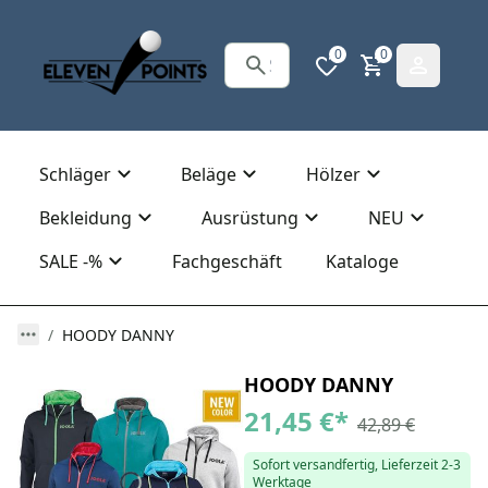
0
0
Schläger
Beläge
Hölzer
Bekleidung
Ausrüstung
NEU
SALE -%
Fachgeschäft
Kataloge
HOODY DANNY
HOODY DANNY
21,45 €
*
42,89 €
Sofort versandfertig, Lieferzeit 2-3
Werktage