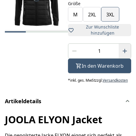
Größe
M
2XL
3XL
Zur Wunschliste
hinzufügen
In den Warenkorb
*
inkl. ges. MwSt
zzgl.
Versandkosten
Artikeldetails
JOOLA ELYON Jacket
Die gepolsterte Jacke ELYON eignet sich perfekt als