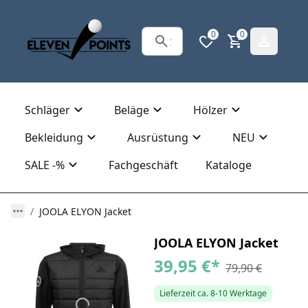
0
0
Schläger
Beläge
Hölzer
Bekleidung
Ausrüstung
NEU
SALE -%
Fachgeschäft
Kataloge
JOOLA ELYON Jacket
JOOLA ELYON Jacket
39,95 €
*
79,90 €
Lieferzeit ca. 8-10 Werktage