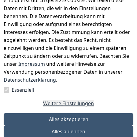
erfolgt erst durch gesetzte Cookies. Wir teilen diese
Daten mit Dritten, die wir in den Einstellungen
benennen. Die Datenverarbeitung kann mit
Einwilligung oder aufgrund eines berechtigten
Interesses erfolgen. Die Zustimmung kann erteilt oder
Rechtliches
Services
Zahlungsm
Versanddie
abgelehnt werden. Es besteht das Recht, nicht
öglichkeite
nstleister
AGB
Kontakt
n
einzuwilligen und die Einwilligung zu einem späteren
Österreichis
Impressum
Registrieren
Zeitpunkt zu ändern oder zu widerrufen. Beachten Sie
Vorkasse
Post
Datenschutze
Katalog
unser
Impressum
und weitere Hinweise zur
PayPal
rklärung
Verwendung personenbezogener Daten in unserer
Visa
Barrierefreihe
Datenschutzerklärung
.
Mastercard
itserklärung
Essenziell
Widerrufsrec
ht
Weitere Einstellungen
Alles akzeptieren
Alles ablehnen