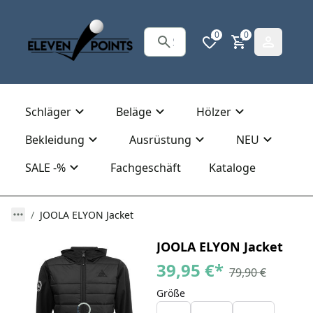
0
0
Schläger
Beläge
Hölzer
Bekleidung
Ausrüstung
NEU
SALE -%
Fachgeschäft
Kataloge
JOOLA ELYON Jacket
JOOLA ELYON Jacket
39,95 €
*
79,90 €
Größe