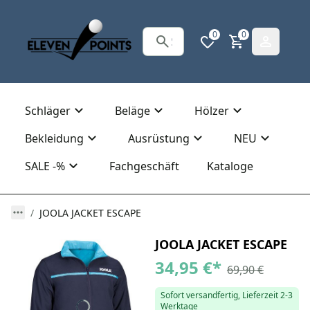
0
0
Schläger
Beläge
Hölzer
Bekleidung
Ausrüstung
NEU
SALE -%
Fachgeschäft
Kataloge
JOOLA JACKET ESCAPE
JOOLA JACKET ESCAPE
34,95 €
*
69,90 €
Sofort versandfertig, Lieferzeit 2-3
Werktage