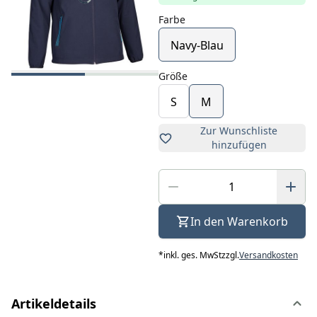
Farbe
Navy-Blau
Größe
S
M
Zur Wunschliste
hinzufügen
In den Warenkorb
*
inkl. ges. MwSt
zzgl.
Versandkosten
Artikeldetails