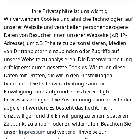
Ihre Privatsphäre ist uns wichtig
Wir verwenden Cookies und ähnliche Technologien auf
EU-Verantwortliche Person - klicken Sie für Details
unserer Website und verarbeiten personenbezogene
Daten von Besucher:innen unserer Webseite (z.B. IP-
Adresse), um z.B. Inhalte zu personalisieren, Medien
von Drittanbietern einzubinden oder Zugriffe auf
unsere Website zu analysieren. Die Datenverarbeitung
erfolgt erst durch gesetzte Cookies. Wir teilen diese
Daten mit Dritten, die wir in den Einstellungen
benennen. Die Datenverarbeitung kann mit
Einwilligung oder aufgrund eines berechtigten
Interesses erfolgen. Die Zustimmung kann erteilt oder
Rechtliches
Services
Zahlungsm
Versanddie
abgelehnt werden. Es besteht das Recht, nicht
öglichkeite
nstleister
AGB
Kontakt
n
einzuwilligen und die Einwilligung zu einem späteren
Österreichis
Impressum
Registrieren
Zeitpunkt zu ändern oder zu widerrufen. Beachten Sie
Vorkasse
Post
Datenschutze
Katalog
unser
Impressum
und weitere Hinweise zur
PayPal
rklärung