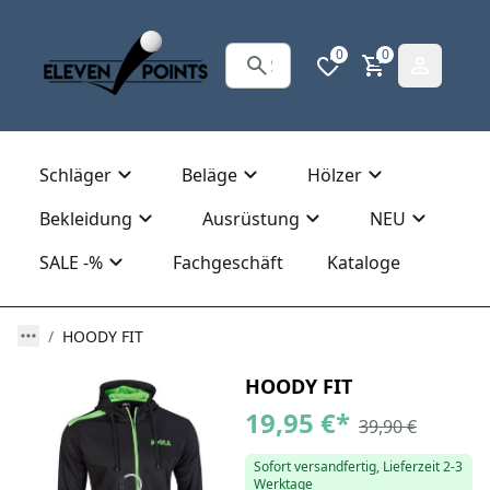
0
0
Schläger
Beläge
Hölzer
Bekleidung
Ausrüstung
NEU
SALE -%
Fachgeschäft
Kataloge
HOODY FIT
HOODY FIT
19,95 €
*
39,90 €
Sofort versandfertig, Lieferzeit 2-3
Werktage