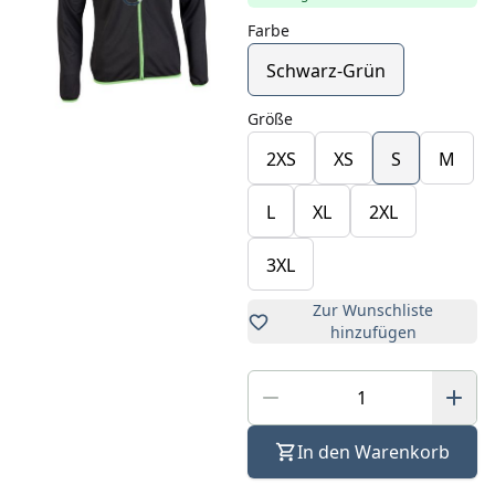
Farbe
Schwarz-Grün
Größe
2XS
XS
S
M
L
XL
2XL
3XL
Zur Wunschliste
hinzufügen
In den Warenkorb