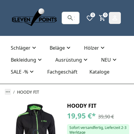
0
0
Schläger
Beläge
Hölzer
Bekleidung
Ausrüstung
NEU
SALE -%
Fachgeschäft
Kataloge
HOODY FIT
HOODY FIT
19,95 €
*
39,90 €
Sofort versandfertig, Lieferzeit 2-3
Werktage