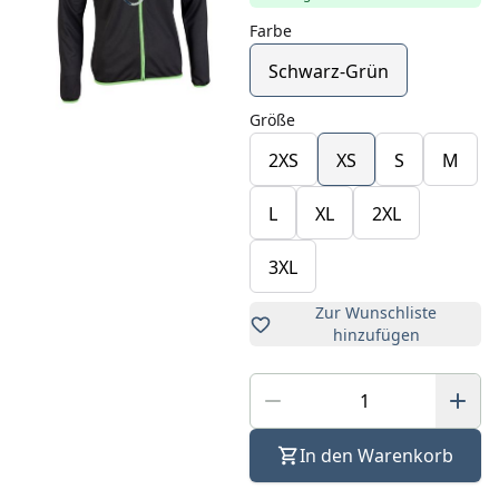
Farbe
Schwarz-Grün
Größe
2XS
XS
S
M
L
XL
2XL
3XL
Zur Wunschliste
hinzufügen
In den Warenkorb