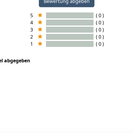
Bewertung abgeben
5
( 0 )
4
( 0 )
3
( 0 )
2
( 0 )
1
( 0 )
kel abgegeben