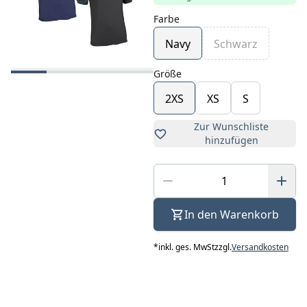
Farbe
Navy
Schwarz
Größe
2XS
XS
S
Zur Wunschliste
hinzufügen
In den Warenkorb
*
inkl. ges. MwSt
zzgl.
Versandkosten