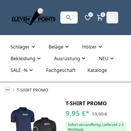
0
0
Schläger
Beläge
Hölzer
Bekleidung
Ausrüstung
NEU
SALE -%
Fachgeschäft
Kataloge
T-SHIRT PROMO
T-SHIRT PROMO
9,95 €
*
19,90 €
Sofort versandfertig, Lieferzeit 2-3
Werktage