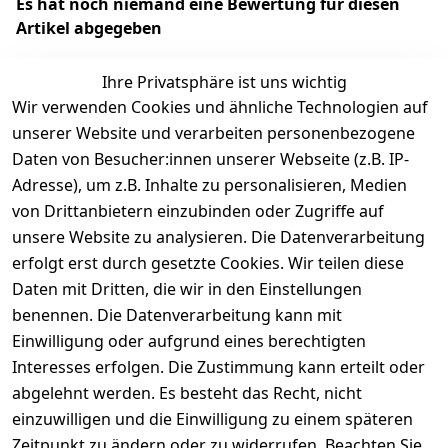
Es hat noch niemand eine Bewertung für diesen
Artikel abgegeben
Ihre Privatsphäre ist uns wichtig
Wir verwenden Cookies und ähnliche Technologien auf
EU-Verantwortliche Person - klicken Sie für Details
unserer Website und verarbeiten personenbezogene
Daten von Besucher:innen unserer Webseite (z.B. IP-
Adresse), um z.B. Inhalte zu personalisieren, Medien
von Drittanbietern einzubinden oder Zugriffe auf
unsere Website zu analysieren. Die Datenverarbeitung
erfolgt erst durch gesetzte Cookies. Wir teilen diese
Daten mit Dritten, die wir in den Einstellungen
benennen. Die Datenverarbeitung kann mit
Einwilligung oder aufgrund eines berechtigten
Interesses erfolgen. Die Zustimmung kann erteilt oder
Rechtliches
Services
Zahlungsm
Versanddie
abgelehnt werden. Es besteht das Recht, nicht
öglichkeite
nstleister
AGB
Kontakt
n
einzuwilligen und die Einwilligung zu einem späteren
Österreichis
Impressum
Registrieren
Zeitpunkt zu ändern oder zu widerrufen. Beachten Sie