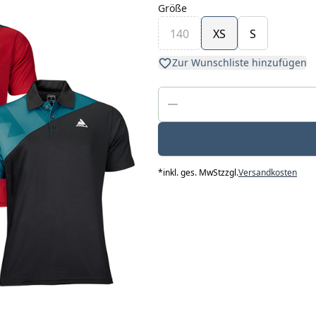
Größe
140
XS
S
Zur Wunschliste hinzufügen
*
inkl. ges. MwSt
zzgl.
Versandkosten