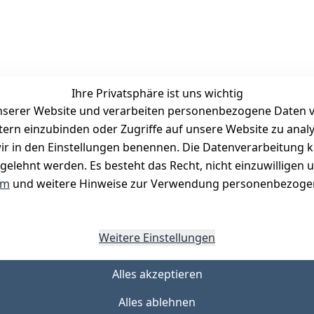
Ihre Privatsphäre ist uns wichtig
serer Website und verarbeiten personenbezogene Daten vo
etern einzubinden oder Zugriffe auf unsere Website zu anal
Zahlungsmöglichkeiten
e wir in den Einstellungen benennen. Die Datenverarbeitung 
Vorkasse
gelehnt werden. Es besteht das Recht, nicht einzuwilligen 
PayPal
um
und weitere Hinweise zur Verwendung personenbezogen
Visa
Mastercard
Weitere Einstellungen
Alles akzeptieren
Alles ablehnen