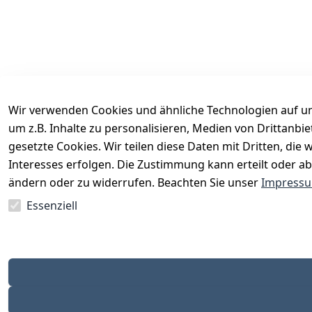
Wir verwenden Cookies und ähnliche Technologien auf un
um z.B. Inhalte zu personalisieren, Medien von Drittanbi
Rechtliches
Services
gesetzte Cookies. Wir teilen diese Daten mit Dritten, di
AGB
Kontakt
Interesses erfolgen. Die Zustimmung kann erteilt oder ab
Impressum
Registrieren
ändern oder zu widerrufen. Beachten Sie unser
Impress
Datenschutzerklärung
Katalog
Essenziell
Barrierefreiheitserklärung
Widerrufsrecht