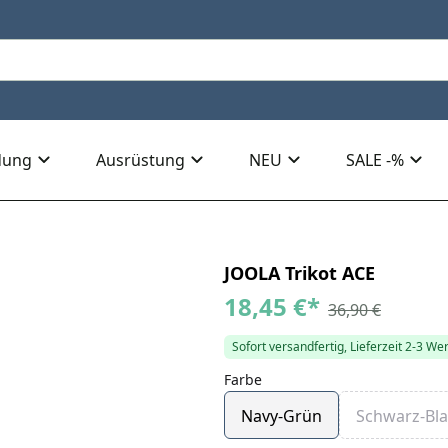
dung
Ausrüstung
NEU
SALE -%
JOOLA Trikot ACE
18,45 €
*
36,90 €
Sofort versandfertig, Lieferzeit 2-3 We
Farbe
Navy-Grün
Schwarz-Bl