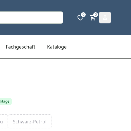
0
0
Fachgeschäft
Kataloge
rktage
au
Schwarz-Petrol