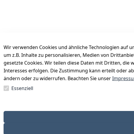
Wir verwenden Cookies und ähnliche Technologien auf un
um z.B. Inhalte zu personalisieren, Medien von Drittanbi
Rechtliches
Services
gesetzte Cookies. Wir teilen diese Daten mit Dritten, di
AGB
Kontakt
Interesses erfolgen. Die Zustimmung kann erteilt oder ab
Impressum
Registrieren
ändern oder zu widerrufen. Beachten Sie unser
Impress
Datenschutzerklärung
Katalog
Essenziell
Barrierefreiheitserklärung
Widerrufsrecht