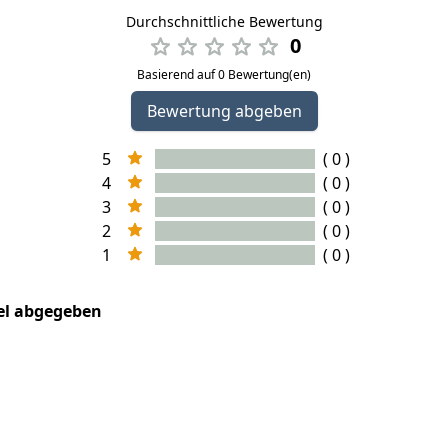
Durchschnittliche Bewertung
0
Basierend auf 0 Bewertung(en)
Bewertung abgeben
5
( 0 )
4
( 0 )
3
( 0 )
2
( 0 )
1
( 0 )
kel abgegeben