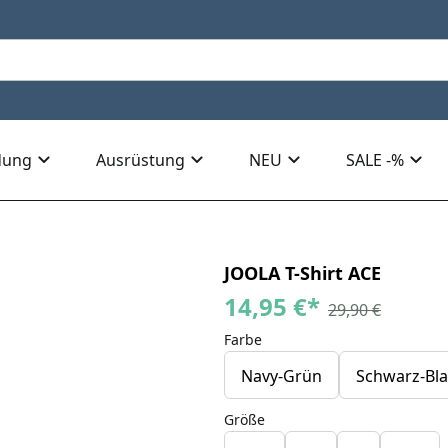
dung
Ausrüstung
NEU
SALE -%
JOOLA T-Shirt ACE
14,95 €
*
29,90 €
Farbe
Navy-Grün
Schwarz-Bl
Größe