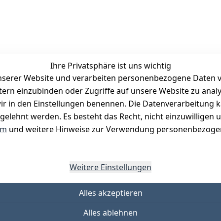
Ihre Privatsphäre ist uns wichtig
serer Website und verarbeiten personenbezogene Daten vo
etern einzubinden oder Zugriffe auf unsere Website zu anal
Zahlungsmöglichkeiten
e wir in den Einstellungen benennen. Die Datenverarbeitung 
Vorkasse
gelehnt werden. Es besteht das Recht, nicht einzuwilligen 
PayPal
um
und weitere Hinweise zur Verwendung personenbezogen
Visa
Mastercard
Weitere Einstellungen
Alles akzeptieren
Alles ablehnen