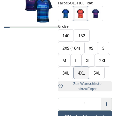
FarbeSOLSTICE
:
Rot
Größe
140
152
2XS (164)
XS
S
M
L
XL
2XL
3XL
4XL
5XL
Zur Wunschliste
hinzufügen