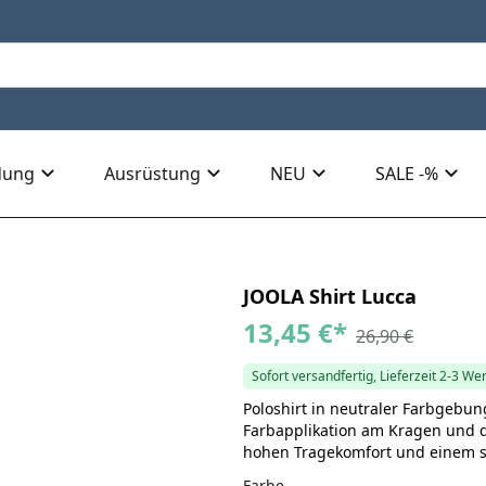
dung
Ausrüstung
NEU
SALE -%
JOOLA Shirt Lucca
13,45 €
*
26,90 €
Sofort versandfertig, Lieferzeit 2-3 We
Poloshirt in neutraler Farbgebun
Farbapplikation am Kragen und d
hohen Tragekomfort und einem se
Farbe