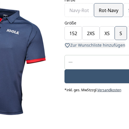
Navy-Rot
Rot-Navy
Größe
152
2XS
XS
S
Zur Wunschliste hinzufügen
*
inkl. ges. MwSt
zzgl.
Versandkosten