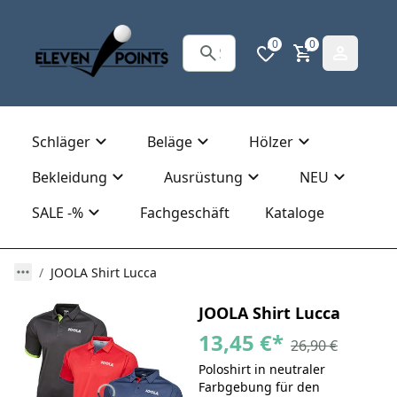
0
0
Schläger
Beläge
Hölzer
Bekleidung
Ausrüstung
NEU
SALE -%
Fachgeschäft
Kataloge
JOOLA Shirt Lucca
JOOLA Shirt Lucca
13,45 €
*
26,90 €
Poloshirt in neutraler
Farbgebung für den