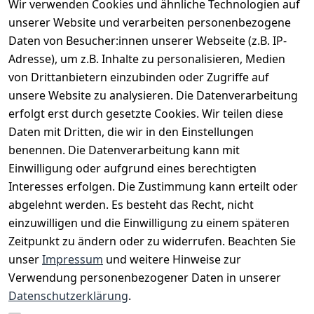
Wir verwenden Cookies und ähnliche Technologien auf
EU-Verantwortliche Person - klicken Sie für Details
unserer Website und verarbeiten personenbezogene
Daten von Besucher:innen unserer Webseite (z.B. IP-
Adresse), um z.B. Inhalte zu personalisieren, Medien
von Drittanbietern einzubinden oder Zugriffe auf
unsere Website zu analysieren. Die Datenverarbeitung
erfolgt erst durch gesetzte Cookies. Wir teilen diese
Daten mit Dritten, die wir in den Einstellungen
benennen. Die Datenverarbeitung kann mit
Einwilligung oder aufgrund eines berechtigten
Interesses erfolgen. Die Zustimmung kann erteilt oder
Rechtliches
Services
Zahlungsm
Versanddie
abgelehnt werden. Es besteht das Recht, nicht
öglichkeite
nstleister
AGB
Kontakt
n
einzuwilligen und die Einwilligung zu einem späteren
Österreichis
Impressum
Registrieren
Zeitpunkt zu ändern oder zu widerrufen. Beachten Sie
Vorkasse
Post
Datenschutze
Katalog
unser
Impressum
und weitere Hinweise zur
PayPal
rklärung
Verwendung personenbezogener Daten in unserer
Visa
Barrierefreihe
Datenschutzerklärung
.
Mastercard
itserklärung