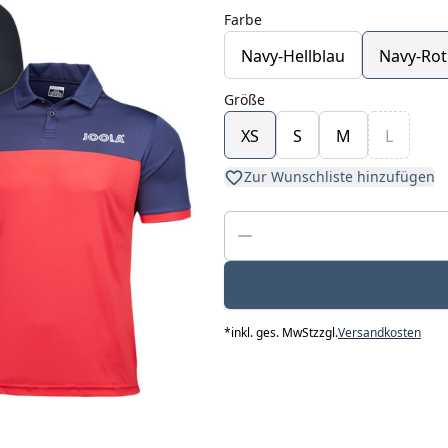
Farbe
Navy-Hellblau
Navy-Rot
Größe
XS
S
M
L
Zur Wunschliste hinzufügen
*
inkl. ges. MwSt
zzgl.
Versandkosten