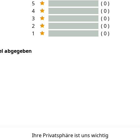
5
( 0 )
4
( 0 )
3
( 0 )
2
( 0 )
1
( 0 )
kel abgegeben
Ihre Privatsphäre ist uns wichtig