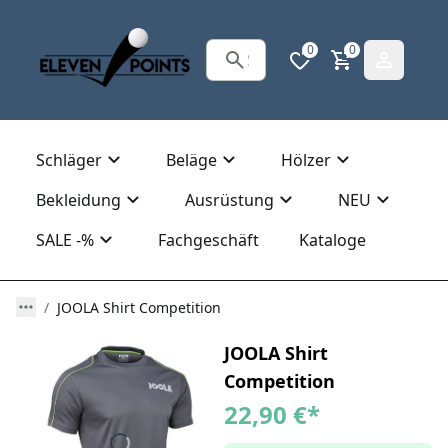
0
0
Schläger
Beläge
Hölzer
Bekleidung
Ausrüstung
NEU
SALE -%
Fachgeschäft
Kataloge
JOOLA Shirt Competition
JOOLA Shirt
Competition
22,90 €
*