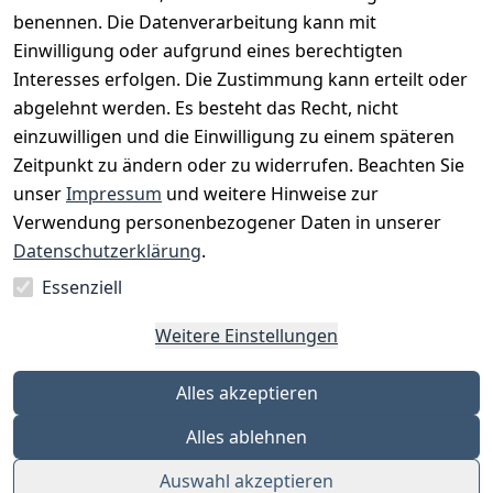
benennen. Die Datenverarbeitung kann mit
Einwilligung oder aufgrund eines berechtigten
Interesses erfolgen. Die Zustimmung kann erteilt oder
Rechtliches
Services
Zahlungsm
Versanddie
abgelehnt werden. Es besteht das Recht, nicht
öglichkeite
nstleister
AGB
Kontakt
n
einzuwilligen und die Einwilligung zu einem späteren
Österreichis
Impressum
Registrieren
Zeitpunkt zu ändern oder zu widerrufen. Beachten Sie
Vorkasse
Post
Datenschutze
Katalog
unser
Impressum
und weitere Hinweise zur
PayPal
rklärung
Verwendung personenbezogener Daten in unserer
Visa
Barrierefreihe
Datenschutzerklärung
.
Mastercard
itserklärung
Essenziell
Widerrufsrec
ht
Weitere Einstellungen
Alles akzeptieren
Alles ablehnen
Auswahl akzeptieren
© Eleven Points GmbH