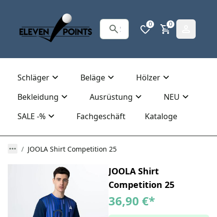
0
0
Schläger
Beläge
Hölzer
Bekleidung
Ausrüstung
NEU
SALE -%
Fachgeschäft
Kataloge
JOOLA Shirt Competition 25
JOOLA Shirt
Competition 25
36,90 €
*