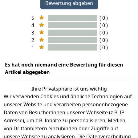
Bewertung abgeben
5
( 0 )
4
( 0 )
3
( 0 )
2
( 0 )
1
( 0 )
Es hat noch niemand eine Bewertung für diesen
Artikel abgegeben
Ihre Privatsphäre ist uns wichtig
Wir verwenden Cookies und ähnliche Technologien auf
EU-Verantwortliche Person - klicken Sie für Details
unserer Website und verarbeiten personenbezogene
Daten von Besucher:innen unserer Webseite (z.B. IP-
Adresse), um z.B. Inhalte zu personalisieren, Medien
von Drittanbietern einzubinden oder Zugriffe auf
unsere Website zu analysieren. Die Datenverarbeitung