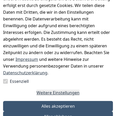
erfolgt erst durch gesetzte Cookies. Wir teilen diese
Daten mit Dritten, die wir in den Einstellungen
benennen. Die Datenverarbeitung kann mit
Einwilligung oder aufgrund eines berechtigten
Interesses erfolgen. Die Zustimmung kann erteilt oder
Rechtliches
Services
Zahlungsm
Versanddie
abgelehnt werden. Es besteht das Recht, nicht
öglichkeite
nstleister
AGB
Kontakt
n
einzuwilligen und die Einwilligung zu einem späteren
Österreichis
Impressum
Registrieren
Zeitpunkt zu ändern oder zu widerrufen. Beachten Sie
Vorkasse
Post
Datenschutze
Katalog
unser
Impressum
und weitere Hinweise zur
PayPal
rklärung
Verwendung personenbezogener Daten in unserer
Visa
Barrierefreihe
Datenschutzerklärung
.
Mastercard
itserklärung
Essenziell
Widerrufsrec
ht
Weitere Einstellungen
Alles akzeptieren