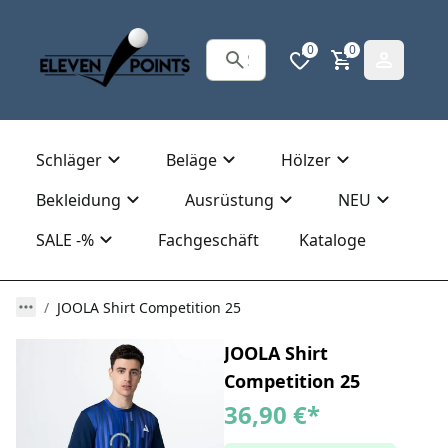
0
0
Schläger
Beläge
Hölzer
Bekleidung
Ausrüstung
NEU
SALE -%
Fachgeschäft
Kataloge
JOOLA Shirt Competition 25
JOOLA Shirt
Competition 25
36,90 €
*