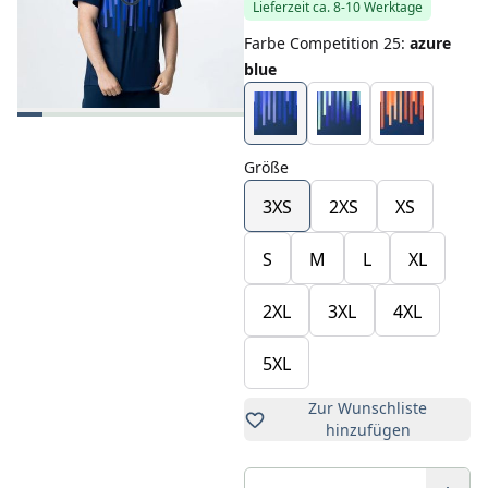
Lieferzeit ca. 8-10 Werktage
Farbe Competition 25
:
azure
blue
Größe
3XS
2XS
XS
S
M
L
XL
2XL
3XL
4XL
5XL
Zur Wunschliste
hinzufügen