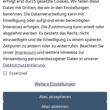
erfolgt erst durch gesetzte Cookies. Wir teilen diese
Daten mit Dritten, die wir in den Einstellungen
benennen. Die Datenverarbeitung kann mit
Einwilligung oder aufgrund eines berechtigten
Interesses erfolgen. Die Zustimmung kann erteilt oder
Rechtliches
Services
Zahlungsm
Versanddie
abgelehnt werden. Es besteht das Recht, nicht
öglichkeite
nstleister
AGB
Kontakt
n
einzuwilligen und die Einwilligung zu einem späteren
Österreichis
Impressum
Registrieren
Zeitpunkt zu ändern oder zu widerrufen. Beachten Sie
Vorkasse
Post
Datenschutze
Katalog
unser
Impressum
und weitere Hinweise zur
PayPal
rklärung
Verwendung personenbezogener Daten in unserer
Visa
Barrierefreihe
Datenschutzerklärung
.
Mastercard
itserklärung
Essenziell
Widerrufsrec
ht
Weitere Einstellungen
Alles akzeptieren
Alles ablehnen