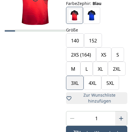
FarbeZephir
:
Blau
Größe
140
152
2XS (164)
XS
S
M
L
XL
2XL
3XL
4XL
5XL
Zur Wunschliste
hinzufügen