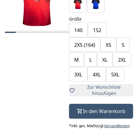
Größe
140
152
2XS (164)
XS
S
M
L
XL
2XL
3XL
4XL
5XL
Zur Wunschliste
hinzufügen
In den Warenkorb
*
inkl. ges. MwSt
zzgl.
Versandkosten