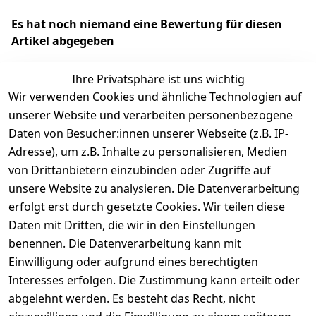
Es hat noch niemand eine Bewertung für diesen
Artikel abgegeben
Ihre Privatsphäre ist uns wichtig
Wir verwenden Cookies und ähnliche Technologien auf
EU-Verantwortliche Person - klicken Sie für Details
unserer Website und verarbeiten personenbezogene
Daten von Besucher:innen unserer Webseite (z.B. IP-
Adresse), um z.B. Inhalte zu personalisieren, Medien
von Drittanbietern einzubinden oder Zugriffe auf
unsere Website zu analysieren. Die Datenverarbeitung
erfolgt erst durch gesetzte Cookies. Wir teilen diese
Daten mit Dritten, die wir in den Einstellungen
benennen. Die Datenverarbeitung kann mit
Einwilligung oder aufgrund eines berechtigten
Interesses erfolgen. Die Zustimmung kann erteilt oder
Rechtliches
Services
Zahlungsm
Versanddie
abgelehnt werden. Es besteht das Recht, nicht
öglichkeite
nstleister
AGB
Kontakt
n