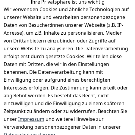
Ihre Privatsphäre ist uns wichtig
Wir verwenden Cookies und ähnliche Technologien auf
EU-Verantwortliche Person - klicken Sie für Details
unserer Website und verarbeiten personenbezogene
Daten von Besucher:innen unserer Webseite (z.B. IP-
Adresse), um z.B. Inhalte zu personalisieren, Medien
von Drittanbietern einzubinden oder Zugriffe auf
unsere Website zu analysieren. Die Datenverarbeitung
erfolgt erst durch gesetzte Cookies. Wir teilen diese
Daten mit Dritten, die wir in den Einstellungen
benennen. Die Datenverarbeitung kann mit
Einwilligung oder aufgrund eines berechtigten
Interesses erfolgen. Die Zustimmung kann erteilt oder
Rechtliches
Services
Zahlungsm
Versanddie
abgelehnt werden. Es besteht das Recht, nicht
öglichkeite
nstleister
AGB
Kontakt
n
einzuwilligen und die Einwilligung zu einem späteren
Österreichis
Impressum
Registrieren
Zeitpunkt zu ändern oder zu widerrufen. Beachten Sie
Vorkasse
Post
Datenschutze
Katalog
unser
Impressum
und weitere Hinweise zur
PayPal
rklärung
Verwendung personenbezogener Daten in unserer
Visa
Barrierefreihe
Datenschutzerklärung
.