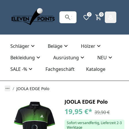
0
0
Schläger
Beläge
Hölzer
Bekleidung
Ausrüstung
NEU
SALE -%
Fachgeschäft
Kataloge
JOOLA EDGE Polo
JOOLA EDGE Polo
19,95 €
*
39,90 €
Sofort versandfertig, Lieferzeit 2-3
Werktage