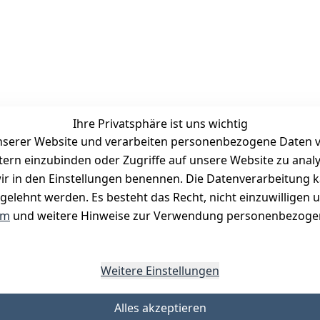
Ihre Privatsphäre ist uns wichtig
serer Website und verarbeiten personenbezogene Daten vo
etern einzubinden oder Zugriffe auf unsere Website zu anal
Zahlungsmöglichkeiten
e wir in den Einstellungen benennen. Die Datenverarbeitung 
Vorkasse
gelehnt werden. Es besteht das Recht, nicht einzuwilligen 
PayPal
um
und weitere Hinweise zur Verwendung personenbezogen
Visa
Mastercard
Weitere Einstellungen
Alles akzeptieren