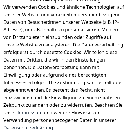
Wir verwenden Cookies und ähnliche Technologien auf
EU-Verantwortliche Person - klicken Sie für Details
unserer Website und verarbeiten personenbezogene
Daten von Besucher:innen unserer Webseite (z.B. IP-
Adresse), um z.B. Inhalte zu personalisieren, Medien
von Drittanbietern einzubinden oder Zugriffe auf
unsere Website zu analysieren. Die Datenverarbeitung
erfolgt erst durch gesetzte Cookies. Wir teilen diese
Daten mit Dritten, die wir in den Einstellungen
benennen. Die Datenverarbeitung kann mit
Einwilligung oder aufgrund eines berechtigten
Interesses erfolgen. Die Zustimmung kann erteilt oder
Rechtliches
Services
Zahlungsm
Versanddie
abgelehnt werden. Es besteht das Recht, nicht
öglichkeite
nstleister
AGB
Kontakt
n
einzuwilligen und die Einwilligung zu einem späteren
Österreichis
Impressum
Registrieren
Zeitpunkt zu ändern oder zu widerrufen. Beachten Sie
Vorkasse
Post
Datenschutze
Katalog
unser
Impressum
und weitere Hinweise zur
PayPal
rklärung
Verwendung personenbezogener Daten in unserer
Visa
Barrierefreihe
Datenschutzerklärung
.