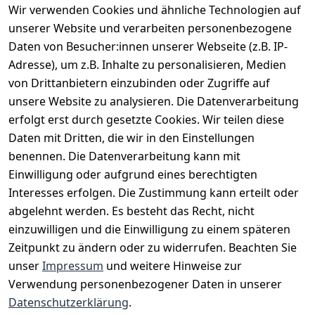
Wir verwenden Cookies und ähnliche Technologien auf
EU-Verantwortliche Person - klicken Sie für Details
unserer Website und verarbeiten personenbezogene
Daten von Besucher:innen unserer Webseite (z.B. IP-
Adresse), um z.B. Inhalte zu personalisieren, Medien
von Drittanbietern einzubinden oder Zugriffe auf
unsere Website zu analysieren. Die Datenverarbeitung
erfolgt erst durch gesetzte Cookies. Wir teilen diese
Daten mit Dritten, die wir in den Einstellungen
benennen. Die Datenverarbeitung kann mit
Einwilligung oder aufgrund eines berechtigten
Interesses erfolgen. Die Zustimmung kann erteilt oder
Rechtliches
Services
Zahlungsm
Versanddie
abgelehnt werden. Es besteht das Recht, nicht
öglichkeite
nstleister
AGB
Kontakt
n
einzuwilligen und die Einwilligung zu einem späteren
Österreichis
Impressum
Registrieren
Zeitpunkt zu ändern oder zu widerrufen. Beachten Sie
Vorkasse
Post
Datenschutze
Katalog
unser
Impressum
und weitere Hinweise zur
PayPal
rklärung
Verwendung personenbezogener Daten in unserer
Visa
Barrierefreihe
Datenschutzerklärung
.