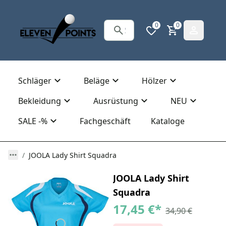
0
0
Schläger
Beläge
Hölzer
Bekleidung
Ausrüstung
NEU
SALE -%
Fachgeschäft
Kataloge
JOOLA Lady Shirt Squadra
JOOLA Lady Shirt
Squadra
17,45 €
*
34,90 €