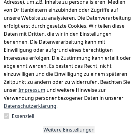
Adresse), um z.B. Inhalte zu personalisieren, Medien
von Drittanbietern einzubinden oder Zugriffe auf
unsere Website zu analysieren. Die Datenverarbeitung
erfolgt erst durch gesetzte Cookies. Wir teilen diese
Daten mit Dritten, die wir in den Einstellungen
benennen. Die Datenverarbeitung kann mit
Einwilligung oder aufgrund eines berechtigten
Interesses erfolgen. Die Zustimmung kann erteilt oder
Rechtliches
Services
Zahlungsm
Versanddie
abgelehnt werden. Es besteht das Recht, nicht
öglichkeite
nstleister
AGB
Kontakt
n
einzuwilligen und die Einwilligung zu einem späteren
Österreichis
Impressum
Registrieren
Zeitpunkt zu ändern oder zu widerrufen. Beachten Sie
Vorkasse
Post
Datenschutze
Katalog
unser
Impressum
und weitere Hinweise zur
PayPal
rklärung
Verwendung personenbezogener Daten in unserer
Visa
Barrierefreihe
Datenschutzerklärung
.
Mastercard
itserklärung
Essenziell
Widerrufsrec
ht
Weitere Einstellungen