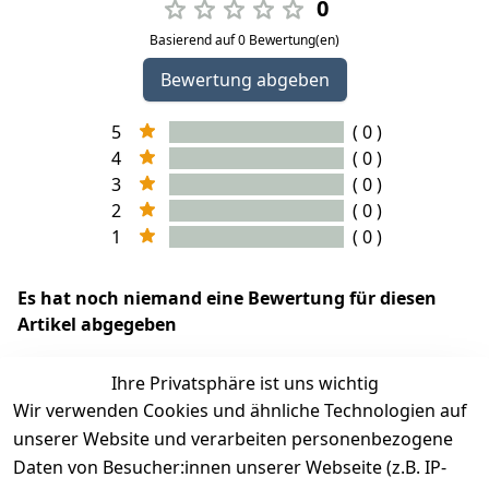
0
Basierend auf 0 Bewertung(en)
Bewertung abgeben
5
( 0 )
4
( 0 )
3
( 0 )
2
( 0 )
1
( 0 )
Es hat noch niemand eine Bewertung für diesen
Artikel abgegeben
Ihre Privatsphäre ist uns wichtig
Wir verwenden Cookies und ähnliche Technologien auf
EU-Verantwortliche Person - klicken Sie für Details
unserer Website und verarbeiten personenbezogene
Daten von Besucher:innen unserer Webseite (z.B. IP-