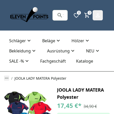
0
0
Schläger
Beläge
Hölzer
Bekleidung
Ausrüstung
NEU
SALE -%
Fachgeschäft
Kataloge
JOOLA LADY MATERA Polyester
JOOLA LADY MATERA
Polyester
17,45 €
*
34,90 €