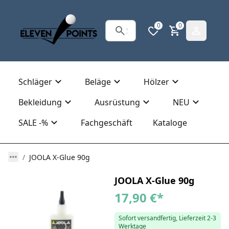
0
0
Schläger
Beläge
Hölzer
Bekleidung
Ausrüstung
NEU
SALE -%
Fachgeschäft
Kataloge
JOOLA X-Glue 90g
JOOLA X-Glue 90g
17,90 €
*
Sofort versandfertig, Lieferzeit 2-3
Werktage