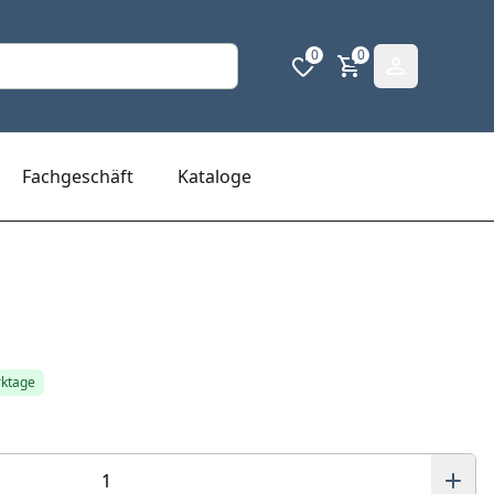
0
0
Fachgeschäft
Kataloge
rktage