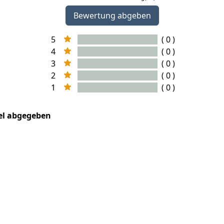
Bewertung abgeben
5
( 0 )
4
( 0 )
3
( 0 )
2
( 0 )
1
( 0 )
kel abgegeben