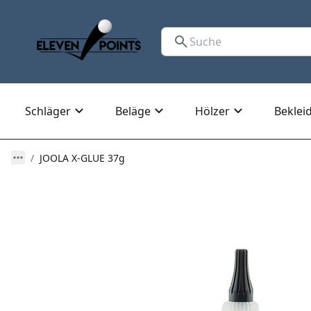
Schläger
Beläge
Hölzer
Beklei
JOOLA X-GLUE 37g