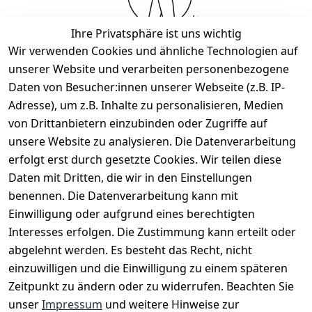
Ihre Privatsphäre ist uns wichtig
Wir verwenden Cookies und ähnliche Technologien auf
unserer Website und verarbeiten personenbezogene
Daten von Besucher:innen unserer Webseite (z.B. IP-
Wir haben keine Artikel mehr in dieser Kategorie.
Adresse), um z.B. Inhalte zu personalisieren, Medien
Haben Sie nicht gefunden, was Sie suchen?
von Drittanbietern einzubinden oder Zugriffe auf
unsere Website zu analysieren. Die Datenverarbeitung
Artikel durchsuchen
erfolgt erst durch gesetzte Cookies. Wir teilen diese
Daten mit Dritten, die wir in den Einstellungen
benennen. Die Datenverarbeitung kann mit
Rechtliches
Services
Zahlungsm
Versanddie
Einwilligung oder aufgrund eines berechtigten
öglichkeite
nstleister
AGB
Kontakt
Interesses erfolgen. Die Zustimmung kann erteilt oder
n
Österreichis
Impressum
Registrieren
abgelehnt werden. Es besteht das Recht, nicht
Vorkasse
Post
einzuwilligen und die Einwilligung zu einem späteren
Datenschutze
Katalog
PayPal
Zeitpunkt zu ändern oder zu widerrufen. Beachten Sie
rklärung
Visa
unser
Impressum
und weitere Hinweise zur
Barrierefreihe