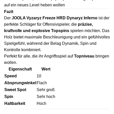
auf ein neues Level heben wollen
Fazit
Der
JOOLA Vyzaryz Freeze HRD Dynaryz Inferno
ist der
perfekte Schläger für Offensivspieler, die
präzise,
kraftvolle und explosive Topspins
spielen möchten. Das
Holz bietet maximale Beschleunigung und ein gefühlvolles
Spielgefühl, während der Belag Dynamik, Spin und
Kontrolle kombiniert.
Perfekt für alle, die ihr Angriffsspiel auf
Topniveau
bringen
wollen.
Eigenschaft
Wert
Speed
10
Absprungwinkel
Flach
Sweet Spot
Sehr groß
Spin
Sehr hoch
Haltbarkeit
Hoch