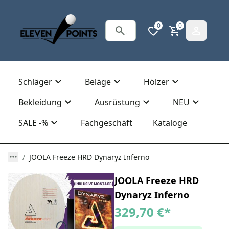
0
0
Schläger
Beläge
Hölzer
Bekleidung
Ausrüstung
NEU
SALE -%
Fachgeschäft
Kataloge
JOOLA Freeze HRD Dynaryz Inferno
JOOLA Freeze HRD
Dynaryz Inferno
329,70 €
*