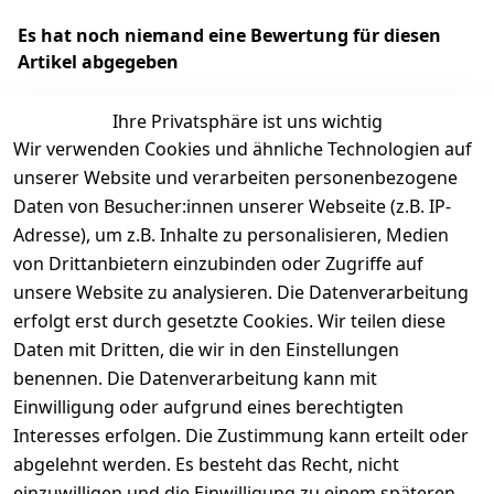
Es hat noch niemand eine Bewertung für diesen
Artikel abgegeben
Ihre Privatsphäre ist uns wichtig
Wir verwenden Cookies und ähnliche Technologien auf
EU-Verantwortliche Person - klicken Sie für Details
unserer Website und verarbeiten personenbezogene
Daten von Besucher:innen unserer Webseite (z.B. IP-
Adresse), um z.B. Inhalte zu personalisieren, Medien
von Drittanbietern einzubinden oder Zugriffe auf
unsere Website zu analysieren. Die Datenverarbeitung
erfolgt erst durch gesetzte Cookies. Wir teilen diese
Daten mit Dritten, die wir in den Einstellungen
benennen. Die Datenverarbeitung kann mit
Einwilligung oder aufgrund eines berechtigten
Interesses erfolgen. Die Zustimmung kann erteilt oder
Rechtliches
Services
Zahlungsm
Versanddie
abgelehnt werden. Es besteht das Recht, nicht
öglichkeite
nstleister
AGB
Kontakt
n
einzuwilligen und die Einwilligung zu einem späteren