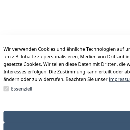
Wir verwenden Cookies und ähnliche Technologien auf un
um z.B. Inhalte zu personalisieren, Medien von Drittanbi
Rechtliches
Services
gesetzte Cookies. Wir teilen diese Daten mit Dritten, di
AGB
Kontakt
Interesses erfolgen. Die Zustimmung kann erteilt oder ab
Impressum
Registrieren
ändern oder zu widerrufen. Beachten Sie unser
Impress
Datenschutzerklärung
Katalog
Essenziell
Barrierefreiheitserklärung
Widerrufsrecht