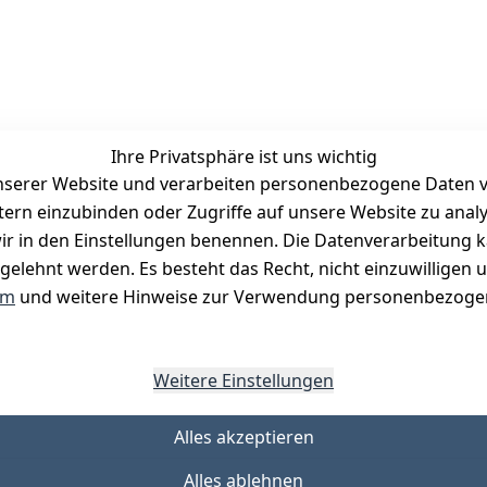
Ihre Privatsphäre ist uns wichtig
serer Website und verarbeiten personenbezogene Daten vo
etern einzubinden oder Zugriffe auf unsere Website zu anal
Zahlungsmöglichkeiten
e wir in den Einstellungen benennen. Die Datenverarbeitung 
Vorkasse
gelehnt werden. Es besteht das Recht, nicht einzuwilligen 
PayPal
um
und weitere Hinweise zur Verwendung personenbezogen
Visa
Mastercard
Weitere Einstellungen
Alles akzeptieren
Alles ablehnen