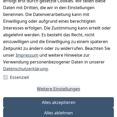
erfolgt erst durch gesetzte Cookies. Wir teilen diese
Daten mit Dritten, die wir in den Einstellungen
benennen. Die Datenverarbeitung kann mit
Einwilligung oder aufgrund eines berechtigten
Interesses erfolgen. Die Zustimmung kann erteilt oder
Rechtliches
Services
Zahlungsm
Versanddie
abgelehnt werden. Es besteht das Recht, nicht
öglichkeite
nstleister
AGB
Kontakt
n
einzuwilligen und die Einwilligung zu einem späteren
Österreichis
Impressum
Registrieren
Zeitpunkt zu ändern oder zu widerrufen. Beachten Sie
Vorkasse
Post
Datenschutze
Katalog
unser
Impressum
und weitere Hinweise zur
PayPal
rklärung
Verwendung personenbezogener Daten in unserer
Visa
Barrierefreihe
Datenschutzerklärung
.
Mastercard
itserklärung
Essenziell
Widerrufsrec
ht
Weitere Einstellungen
Alles akzeptieren
Alles ablehnen