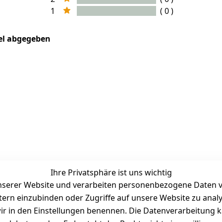
1
( 0 )
kel abgegeben
Ihre Privatsphäre ist uns wichtig
serer Website und verarbeiten personenbezogene Daten vo
etern einzubinden oder Zugriffe auf unsere Website zu anal
Zahlungsmöglichkeiten
e wir in den Einstellungen benennen. Die Datenverarbeitung 
Vorkasse