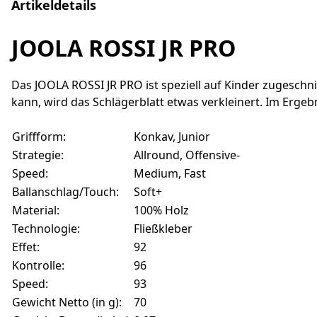
Artikeldetails
JOOLA ROSSI JR PRO
Das JOOLA ROSSI JR PRO ist speziell auf Kinder zugeschn
kann, wird das Schlägerblatt etwas verkleinert. Im Ergeb
Griffform:
Konkav, Junior
Strategie:
Allround, Offensive-
Speed:
Medium, Fast
Ballanschlag/Touch:
Soft+
Material:
100% Holz
Technologie:
Fließkleber
Effet:
92
Kontrolle:
96
Speed:
93
Gewicht Netto (in g):
70