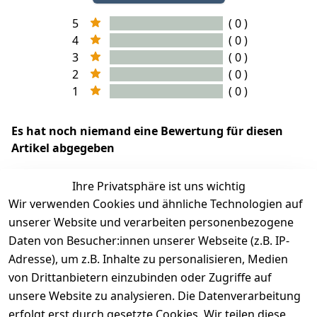
5
( 0 )
4
( 0 )
3
( 0 )
2
( 0 )
1
( 0 )
Es hat noch niemand eine Bewertung für diesen
Artikel abgegeben
Ihre Privatsphäre ist uns wichtig
Wir verwenden Cookies und ähnliche Technologien auf
EU-Verantwortliche Person - klicken Sie für Details
unserer Website und verarbeiten personenbezogene
Daten von Besucher:innen unserer Webseite (z.B. IP-
Adresse), um z.B. Inhalte zu personalisieren, Medien
von Drittanbietern einzubinden oder Zugriffe auf
unsere Website zu analysieren. Die Datenverarbeitung
erfolgt erst durch gesetzte Cookies. Wir teilen diese