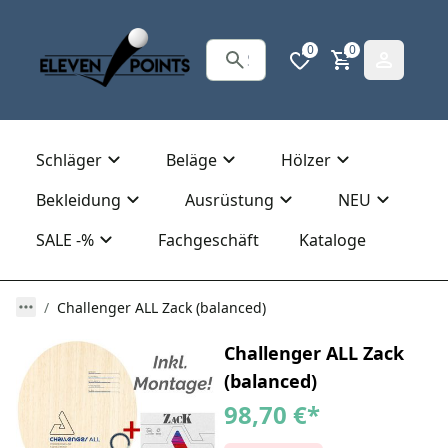
0
0
Schläger
Beläge
Hölzer
Bekleidung
Ausrüstung
NEU
SALE -%
Fachgeschäft
Kataloge
Challenger ALL Zack (balanced)
Challenger ALL Zack
(balanced)
98,70 €
*