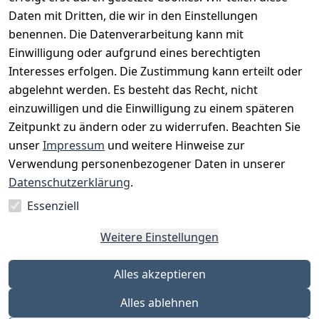
Daten mit Dritten, die wir in den Einstellungen
benennen. Die Datenverarbeitung kann mit
Einwilligung oder aufgrund eines berechtigten
Interesses erfolgen. Die Zustimmung kann erteilt oder
Rechtliches
Services
Zahlungsm
Versanddie
abgelehnt werden. Es besteht das Recht, nicht
öglichkeite
nstleister
AGB
Kontakt
n
einzuwilligen und die Einwilligung zu einem späteren
Österreichis
Impressum
Registrieren
Zeitpunkt zu ändern oder zu widerrufen. Beachten Sie
Vorkasse
Post
Datenschutze
Katalog
unser
Impressum
und weitere Hinweise zur
PayPal
rklärung
Verwendung personenbezogener Daten in unserer
Visa
Barrierefreihe
Datenschutzerklärung
.
Mastercard
itserklärung
Essenziell
Widerrufsrec
ht
Weitere Einstellungen
Alles akzeptieren
Alles ablehnen