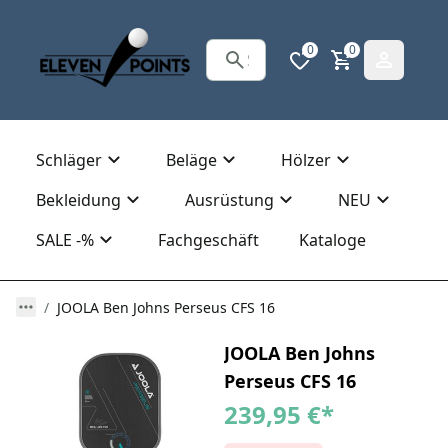
0
0
Schläger
Beläge
Hölzer
Bekleidung
Ausrüstung
NEU
SALE -%
Fachgeschäft
Kataloge
JOOLA Ben Johns Perseus CFS 16
JOOLA Ben Johns
Perseus CFS 16
239,95 €
*