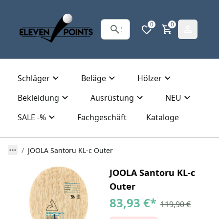
0
0
Schläger
Beläge
Hölzer
Bekleidung
Ausrüstung
NEU
SALE -%
Fachgeschäft
Kataloge
JOOLA Santoru KL-c Outer
JOOLA Santoru KL-c
Outer
83,93 €
*
119,90 €