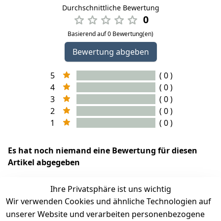
Durchschnittliche Bewertung
0
Basierend auf 0 Bewertung(en)
Bewertung abgeben
5
( 0 )
4
( 0 )
3
( 0 )
2
( 0 )
1
( 0 )
Es hat noch niemand eine Bewertung für diesen
Artikel abgegeben
Ihre Privatsphäre ist uns wichtig
Wir verwenden Cookies und ähnliche Technologien auf
EU-Verantwortliche Person - klicken Sie für Details
unserer Website und verarbeiten personenbezogene