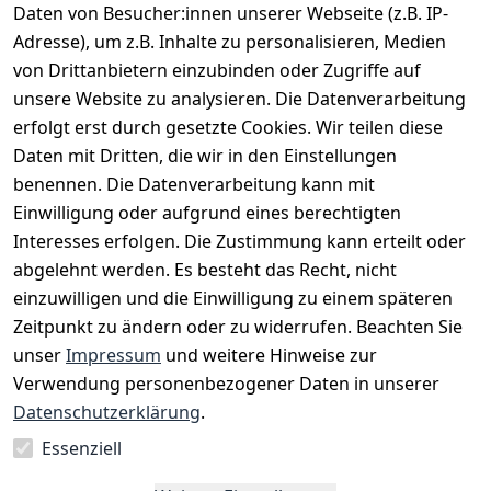
Daten von Besucher:innen unserer Webseite (z.B. IP-
Adresse), um z.B. Inhalte zu personalisieren, Medien
von Drittanbietern einzubinden oder Zugriffe auf
unsere Website zu analysieren. Die Datenverarbeitung
erfolgt erst durch gesetzte Cookies. Wir teilen diese
Daten mit Dritten, die wir in den Einstellungen
benennen. Die Datenverarbeitung kann mit
Einwilligung oder aufgrund eines berechtigten
Interesses erfolgen. Die Zustimmung kann erteilt oder
Rechtliches
Services
Zahlungsm
Versanddie
abgelehnt werden. Es besteht das Recht, nicht
öglichkeite
nstleister
AGB
Kontakt
n
einzuwilligen und die Einwilligung zu einem späteren
Österreichis
Impressum
Registrieren
Zeitpunkt zu ändern oder zu widerrufen. Beachten Sie
Vorkasse
Post
Datenschutze
Katalog
unser
Impressum
und weitere Hinweise zur
PayPal
rklärung
Verwendung personenbezogener Daten in unserer
Visa
Barrierefreihe
Datenschutzerklärung
.
Mastercard
itserklärung
Essenziell
Widerrufsrec